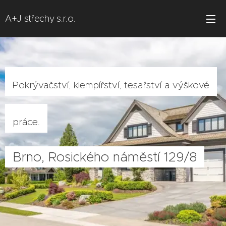
A+J střechy s.r.o.
Pokrývačství, klempířství, tesařství a výškové
práce.
Brno, Rosického náměstí 129/8