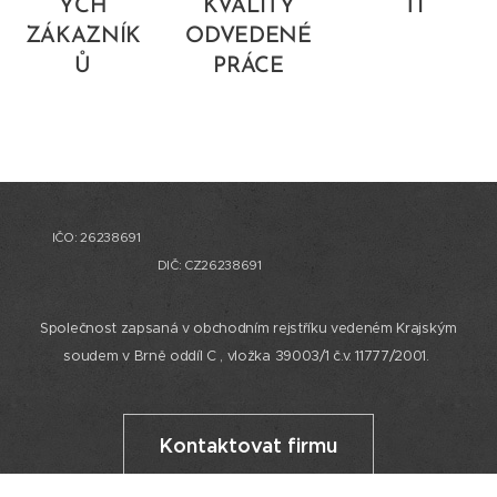
ÝCH
KVALITY
TÍ
ZÁKAZNÍK
ODVEDENÉ
Ů
PRÁCE
IČO: 26238691
DIČ: CZ26238691
Společnost zapsaná v obchodním rejstříku vedeném Krajským
soudem v Brně oddíl C , vložka 39003/1 č.v. 11777/2001.
Kontaktovat firmu